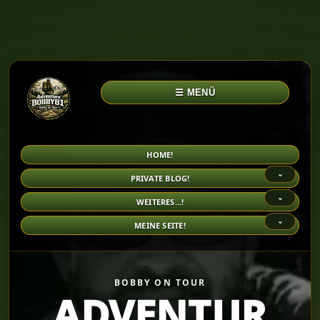
☰ MENÜ
HOME!
⌄
PRIVATE BLOG!
⌄
WEITERES…!
⌄
MEINE SEITE!
BOBBY ON TOUR
ADVENTUR