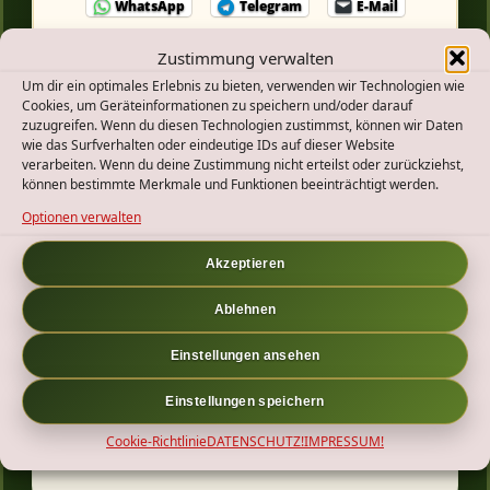
WhatsApp
Telegram
E-Mail
Zustimmung verwalten
Um dir ein optimales Erlebnis zu bieten, verwenden wir Technologien wie
Entdecke mehr von
Cookies, um Geräteinformationen zu speichern und/oder darauf
zuzugreifen. Wenn du diesen Technologien zustimmst, können wir Daten
wie das Surfverhalten oder eindeutige IDs auf dieser Website
Melde dich für ein Abonnement an, um die
verarbeiten. Wenn du deine Zustimmung nicht erteilst oder zurückziehst,
können bestimmte Merkmale und Funktionen beeinträchtigt werden.
neuesten Beiträge per E-Mail zu erhalten.
Optionen verwalten
Gib
ABONNIEREN
deine
Akzeptieren
E-
Ablehnen
Mail-
Einstellungen ansehen
Adresse
2025
Abenteuer
Adventure
Bollerwagen
Hiking
ein ...
Einstellungen speichern
Outdoor
Wandern
Cookie-Richtlinie
DATENSCHUTZ!
IMPRESSUM!