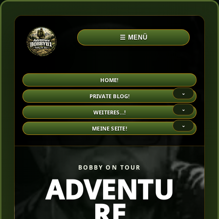
☰ MENÜ
HOME!
⌄
PRIVATE BLOG!
⌄
WEITERES…!
⌄
MEINE SEITE!
BOBBY ON TOUR
ADVENTU
RE