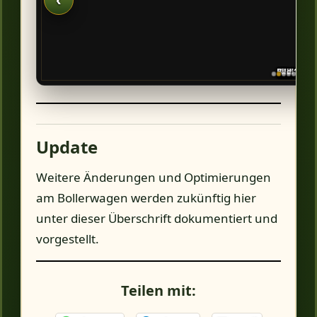
‹
Bild 10 vo
Bild 11 vo
Bild 12 vo
Bild 13 vo
Bild 1 von
Bild 2 von
Bild 3 von
Bild 4 von
Bild 5 von
Bild 6 von
Bild 7 von
Bild 8 von
Bild 9 von
Update
Weitere Änderungen und Optimierungen
am Bollerwagen werden zukünftig hier
unter dieser Überschrift dokumentiert und
vorgestellt.
Teilen mit: