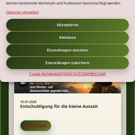
können bestimmte Merkmale und Funktionen beeinträchtigt werden.
01.08.2026
Projekt: Meinen Wander-Bollerwagen
Optionen verwalten
optimieren!
Akzeptieren
WEITERLESEN
Ablehnen
Einstellungen ansehen
Einstellungen speichern
Cookie-Richtlinie
DATENSCHUTZ!
IMPRESSUM!
15.07.2026
Entschuldigung für die kleine Auszeit
WEITERLESEN