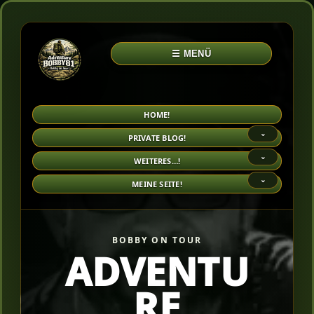
☰ MENÜ
HOME!
⌄
PRIVATE BLOG!
⌄
WEITERES…!
⌄
MEINE SEITE!
BOBBY ON TOUR
ADVENTU
RE