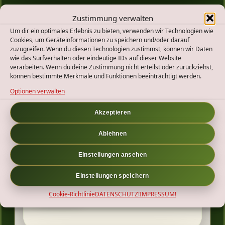
Zustimmung verwalten
WEITER DRAUSSEN
Um dir ein optimales Erlebnis zu bieten, verwenden wir Technologien wie
Cookies, um Geräteinformationen zu speichern und/oder darauf
Ähnliche Touren
zuzugreifen. Wenn du diesen Technologien zustimmst, können wir Daten
wie das Surfverhalten oder eindeutige IDs auf dieser Website
verarbeiten. Wenn du deine Zustimmung nicht erteilst oder zurückziehst,
können bestimmte Merkmale und Funktionen beeinträchtigt werden.
Optionen verwalten
Akzeptieren
Ablehnen
19.10.2025
Einstellungen ansehen
Wanderung in Richtung Mandeln, Hessen
Einstellungen speichern
WEITERLESEN
Cookie-Richtlinie
DATENSCHUTZ!
IMPRESSUM!