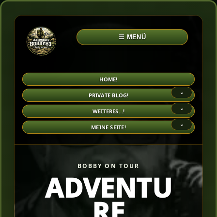
☰ MENÜ
HOME!
⌄
PRIVATE BLOG!
⌄
WEITERES…!
⌄
MEINE SEITE!
BOBBY ON TOUR
ADVENTU
RE