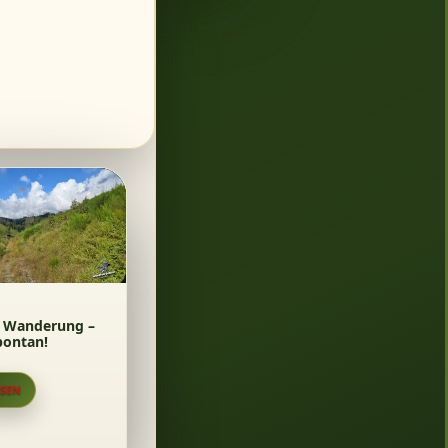
 Wanderung –
pontan!
ESEN