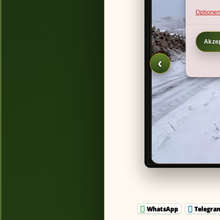
Optionen
Akze
‹
WhatsApp
Telegra