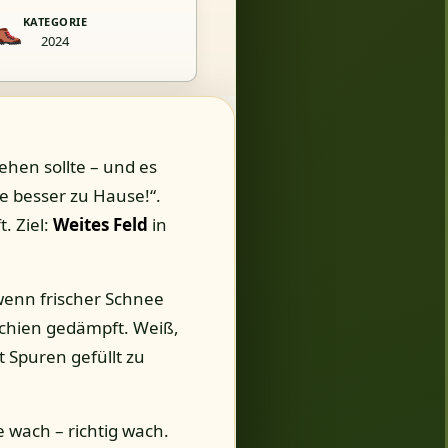
KATEGORIE
2024
hen sollte – und es
e besser zu Hause!“.
. Ziel:
Weites Feld
in
wenn frischer Schnee
 schien gedämpft. Weiß,
t Spuren gefüllt zu
e wach – richtig wach.