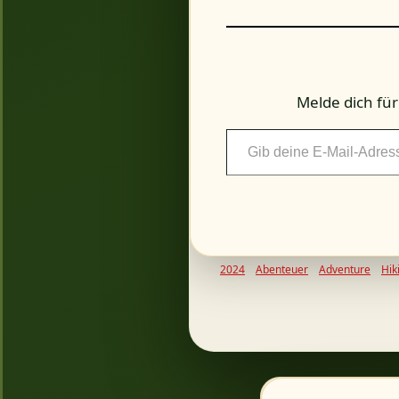
Melde dich fü
Gib
deine
E-
Mail-
Adresse
ein ...
2024
Abenteuer
Adventure
Hik