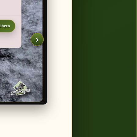
ichern
›